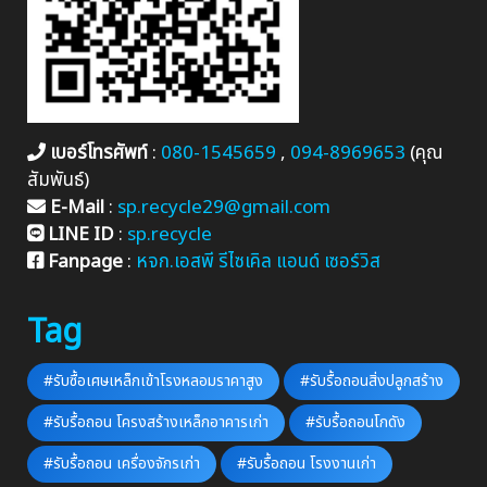
เบอร์โทรศัพท์
:
080-1545659
,
094-8969653
(คุณ
สัมพันธ์)
E-Mail
:
sp.recycle29@gmail.com
LINE ID
:
sp.recycle
Fanpage
:
หจก.เอสพี รีไซเคิล แอนด์ เซอร์วิส
Tag
#รับซื้อเศษเหล็กเข้าโรงหลอมราคาสูง
#รับรื้อถอนสิ่งปลูกสร้าง
#รับรื้อถอน โครงสร้างเหล็กอาคารเก่า
#รับรื้อถอนโกดัง
#รับรื้อถอน เครื่องจักรเก่า
#รับรื้อถอน โรงงานเก่า