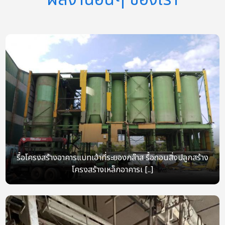
รื้อโครงสร้างอาคารแบทเฮ้าที่ระยองกล๊าส รื้อถอนสิ่งปลูกสร้าง
โครงสร้างเหล็กอาคารเ [..]