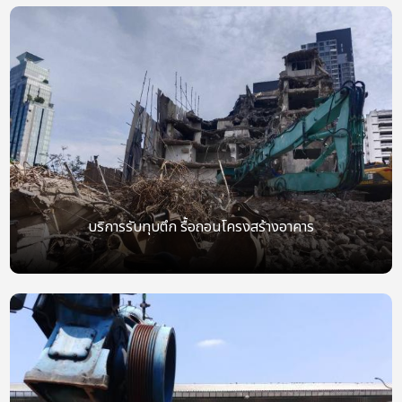
บริการรับทุบตึก รื้อถอนโครงสร้างอาคาร